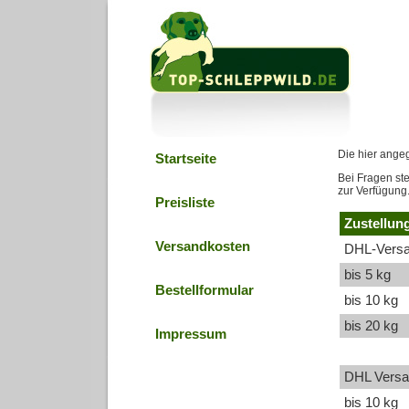
schleppwild jag
Die hier angeg
Startseite
Bei Fragen st
zur Verfügung
Preisliste
Zustellun
Versandkosten
DHL-Versa
bis 5 kg
Bestellformular
bis 10 kg
bis 20 kg
Impressum
DHL Versa
bis 10 kg