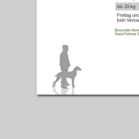
bis 20 kg
Freitag u
kein Versa
Bürozeiten Mont
Stand Februar 